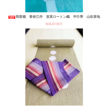
與那嶺 香奈江作 首里ロートン織 半巾帯 山吹茶地
SOLD OUT