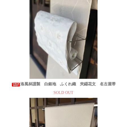
洛風林謹製 白銀地 ふくれ織 夾纈花文 名古屋帯
SOLD OUT