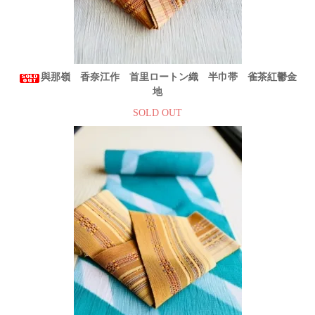
與那嶺 香奈江作 首里ロートン織 半巾帯 雀茶紅鬱金
地
SOLD OUT