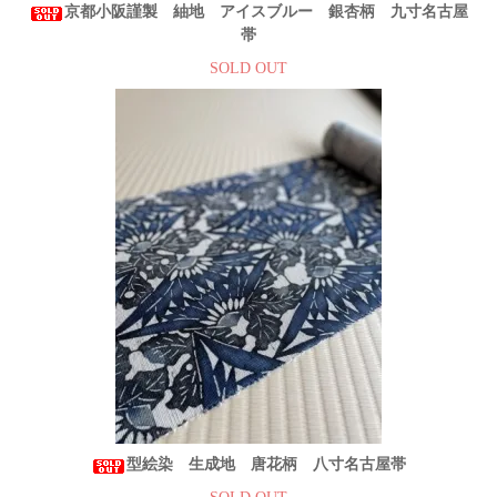
京都小阪謹製 紬地 アイスブルー 銀杏柄 九寸名古屋
帯
SOLD OUT
型絵染 生成地 唐花柄 八寸名古屋帯