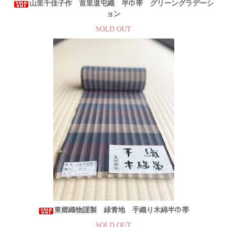
山里千佳子作 首里道屯織 半巾帯 グリーングラデーシ
ョン
SOLD OUT
東郷織物謹製 緑青地 手織り木綿半巾帯
SOLD OUT