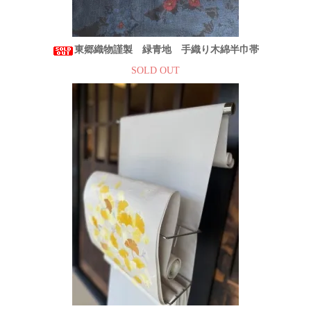
東郷織物謹製 緑青地 手織り木綿半巾帯
SOLD OUT