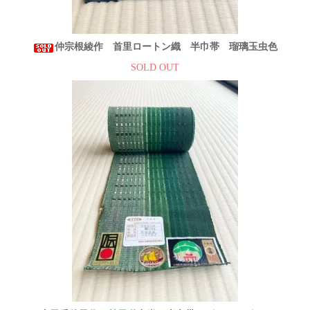
仲宗根綾作 首里ロートン織 半巾帯 瑠璃玉虫色
SOLD OUT