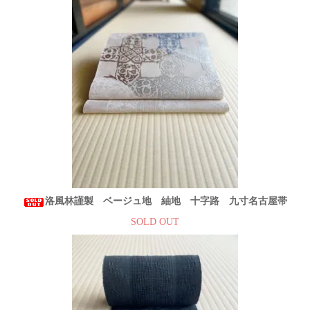
洛風林謹製 ベージュ地 紬地 十字路 九寸名古屋帯
SOLD OUT