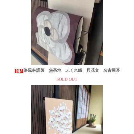
洛風林謹製 焦茶地 ふくれ織 貝花文 名古屋帯
SOLD OUT