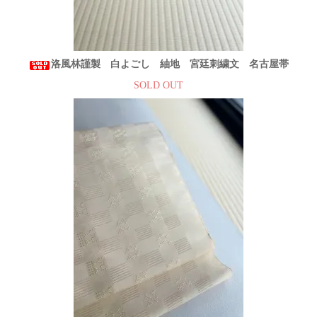
洛風林謹製 白よごし 紬地 宮廷刺繍文 名古屋帯
SOLD OUT