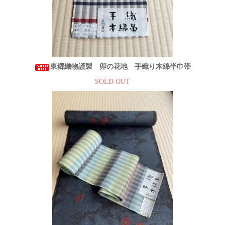
東郷織物謹製 卯の花地 手織り木綿半巾帯
SOLD OUT