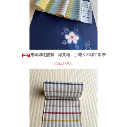
東郷織物謹製 緑黄地 手織り木綿半巾帯
SOLD OUT