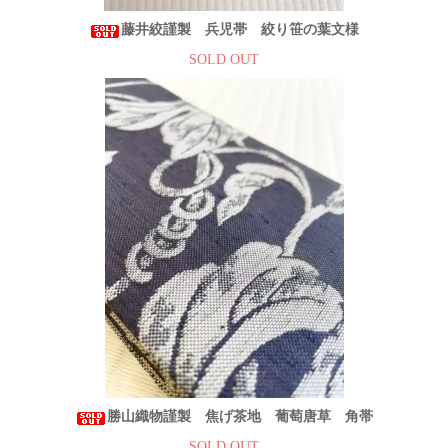
藤井絞謹製 兵児帯 絞り笹の葉文様
SOLD OUT
勝山織物謹製 焦げ茶地 葡萄唐草 角帯
SOLD OUT