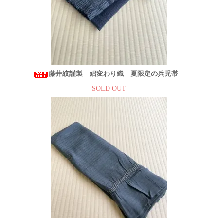
藤井絞謹製 絽変わり織 夏限定の兵児帯
SOLD OUT