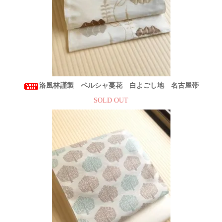
洛風林謹製 ペルシャ蔓花 白よごし地 名古屋帯
SOLD OUT