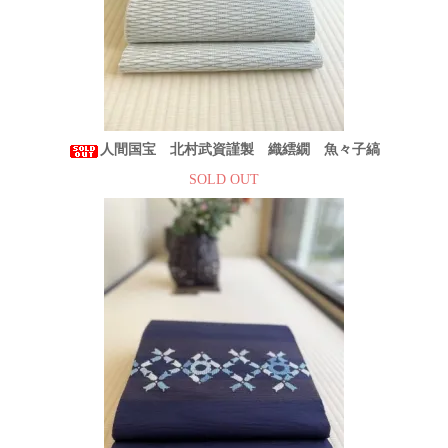
人間国宝 北村武資謹製 織繧繝 魚々子縞
SOLD OUT