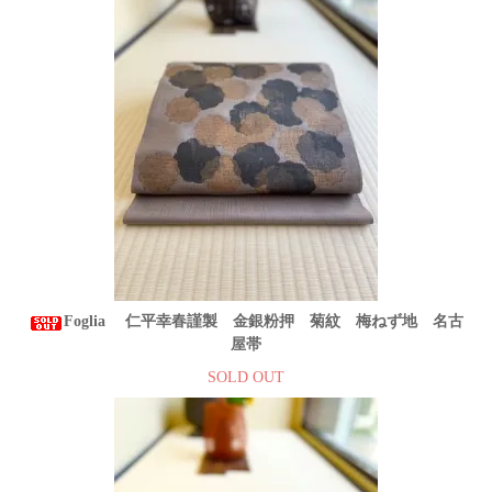
Foglia 仁平幸春謹製 金銀粉押 菊紋 梅ねず地 名古
屋帯
SOLD OUT