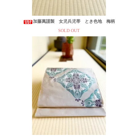
加藤萬謹製 女児兵児帯 とき色地 梅柄
SOLD OUT