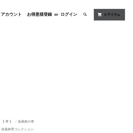
イアカウント
お得意様登録
or
ログイン
0
アイテム
【 帯 】
/
洛風林の帯
洛風林帯コレクション