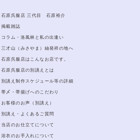
石原呉服店 三代目 石原裕介
掲載雑誌
コラム・洛風林と私の出逢い
三才山（みさやま）紬発祥の地へ
石原呉服店はこんなお店です。
石原呉服店の別誂えとは
別誂え制作スケジュール等の詳細
帯〆・帯揚げへのこだわり
お客様のお声（別誂え）
別誂え・よくあるご質問
当店のお仕立てについて
浴衣のお手入れについて