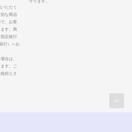
守ります。
認いただく
大切な商品
ので、お客
ります。商
て指定銀行
州銀行）へお
る場合は、
します。ご
の負担とさ