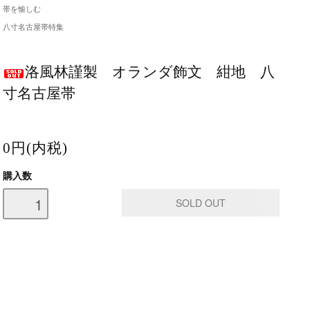
帯を愉しむ
八寸名古屋帯特集
洛風林謹製 オランダ飾文 紺地 八
寸名古屋帯
0円(内税)
購入数