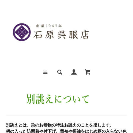
別誂えとは、染のお着物の特注お誂えのことを指します。
柄の入った訪問着や付下げ、留袖や振袖をはじめ柄の入らない色