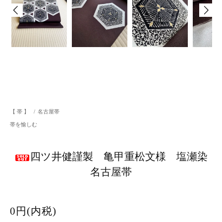
【 帯 】
/
名古屋帯
帯を愉しむ
四ツ井健謹製 亀甲重松文様 塩瀬染
名古屋帯
0円(内税)