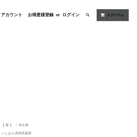
イアカウント
お得意様登録
or
ログイン
0
アイテム
【 帯 】
/
半巾帯
いしはら木綿倶楽部