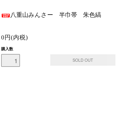
八重山みんさー 半巾帯 朱色縞
0円(内税)
購入数