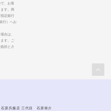
ので、お客
ります。商
て指定銀行
州銀行）へお
る場合は、
します。ご
の負担とさ
石原呉服店 三代目 石原裕介