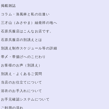
掲載雑誌
コラム・洛風林と私の出逢い
三才山（みさやま）紬発祥の地へ
石原呉服店はこんなお店です。
石原呉服店の別誂えとは
別誂え制作スケジュール等の詳細
帯〆・帯揚げへのこだわり
お客様のお声（別誂え）
別誂え・よくあるご質問
当店のお仕立てについて
浴衣のお手入れについて
お手元確認システムについて
ご利用の流れ