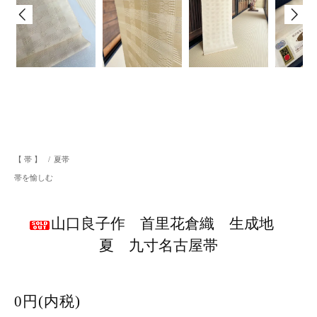
【 帯 】
/
夏帯
帯を愉しむ
山口良子作 首里花倉織 生成地
夏 九寸名古屋帯
0円(内税)