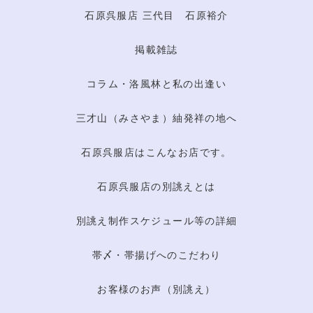
石原呉服店 三代目 石原裕介
掲載雑誌
コラム・洛風林と私の出逢い
三才山（みさやま）紬発祥の地へ
石原呉服店はこんなお店です。
石原呉服店の別誂えとは
別誂え制作スケジュール等の詳細
帯〆・帯揚げへのこだわり
お客様のお声（別誂え）