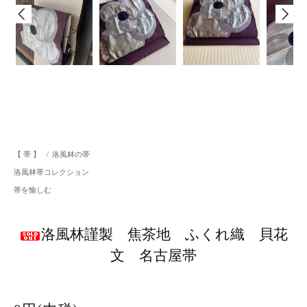
【 帯 】
/
洛風林の帯
洛風林帯コレクション
帯を愉しむ
洛風林謹製 焦茶地 ふくれ織 貝花
文 名古屋帯