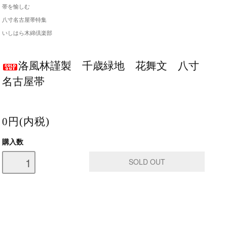
帯を愉しむ
八寸名古屋帯特集
いしはら木綿倶楽部
洛風林謹製 千歳緑地 花舞文 八寸
名古屋帯
0円(内税)
購入数