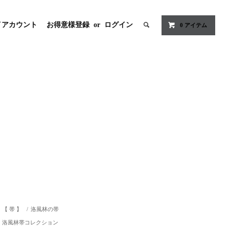
イアカウント
お得意様登録
or
ログイン
0
アイテム
【 帯 】
/
洛風林の帯
洛風林帯コレクション