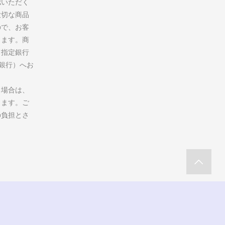
認いただく
大切な商品
ので、お客
ります。商
て指定銀行
州銀行）へお
る場合は、
します。ご
の負担とさ