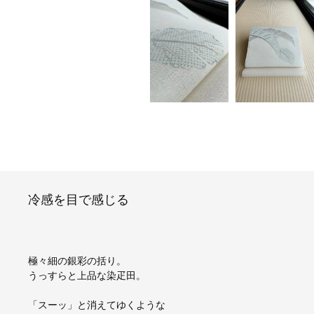
冷感を目で感じる
極々細の銀彩の括り。
うっすらと上品な染疋田。
「スーッ」と消えてゆくような