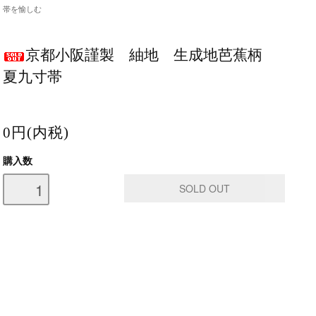
帯を愉しむ
京都小阪謹製 紬地 生成地芭蕉柄
夏九寸帯
0円(内税)
購入数