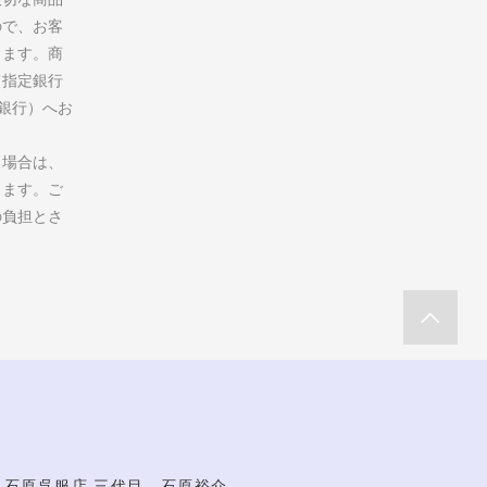
ので、お客
ります。商
て指定銀行
州銀行）へお
る場合は、
します。ご
の負担とさ
石原呉服店 三代目 石原裕介