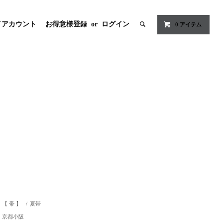
イアカウント
お得意様登録
or
ログイン
0
アイテム
【 帯 】
/
夏帯
京都小阪