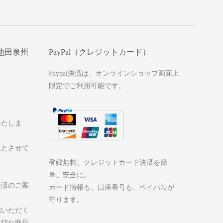
池田泉州
PayPal（クレジットカード）
Paypal決済は、オンラインショップ画面上
限定でご利用可能です。
いたしま
担とさせて
登録無料、クレジットカード決済を簡
単、安全に。
決済のご案
カード情報も、口座番号も、ペイパルが
守ります。
認いただく
大切な商品