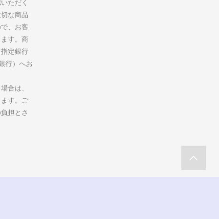
認いただく
大切な商品
ので、お客
ります。商
て指定銀行
州銀行）へお
る場合は、
します。ご
の負担とさ