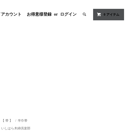
イアカウント
お得意様登録
or
ログイン
0
アイテム
【 帯 】
/
半巾帯
いしはら木綿倶楽部