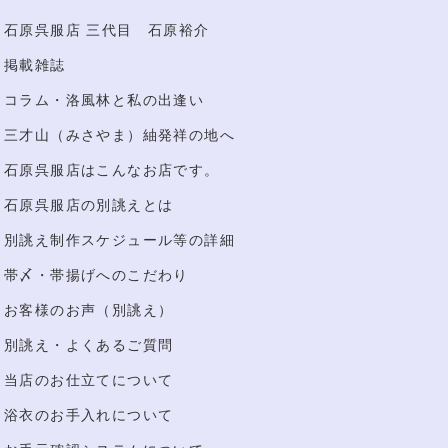
石原呉服店 三代目 石原裕介
掲載雑誌
コラム・洛風林と私の出逢い
三才山（みさやま）紬発祥の地へ
石原呉服店はこんなお店です。
石原呉服店の別誂えとは
別誂え制作スケジュール等の詳細
帯〆・帯揚げへのこだわり
お客様のお声（別誂え）
別誂え・よくあるご質問
当店のお仕立てについて
浴衣のお手入れについて