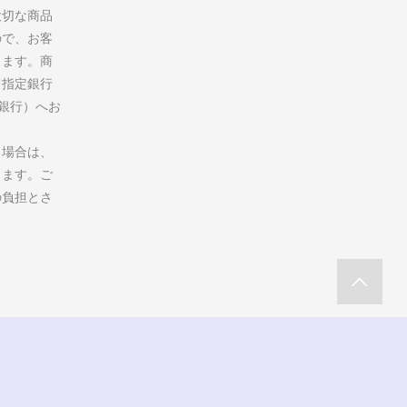
大切な商品
ので、お客
ります。商
て指定銀行
州銀行）へお
る場合は、
します。ご
の負担とさ