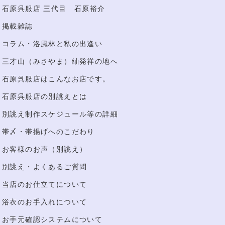
石原呉服店 三代目 石原裕介
掲載雑誌
コラム・洛風林と私の出逢い
三才山（みさやま）紬発祥の地へ
石原呉服店はこんなお店です。
石原呉服店の別誂えとは
別誂え制作スケジュール等の詳細
帯〆・帯揚げへのこだわり
お客様のお声（別誂え）
別誂え・よくあるご質問
当店のお仕立てについて
浴衣のお手入れについて
お手元確認システムについて