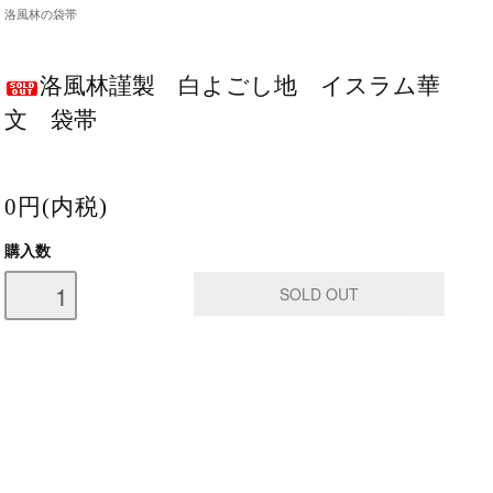
洛風林の袋帯
洛風林謹製 白よごし地 イスラム華
文 袋帯
0円(内税)
購入数