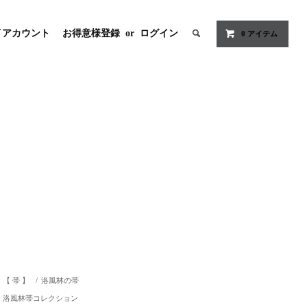
イアカウント
お得意様登録
or
ログイン
0
アイテム
【 帯 】
/
洛風林の帯
洛風林帯コレクション