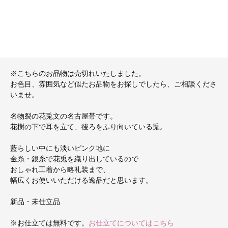
※こちらのお品物は売切れいたしました。
お色目、雰囲気など似たお品物をお探しでしたら、ご相談くださ
いませ。
名物裂の花兎文の名古屋帯です。
花樹の下で耳を立て、後ろをふり向いている兎。
藍らしい中にも淡いピンク地に
金糸・銀糸で花兎を織り出しているので
おしゃれ工着から略礼装まで、
幅広くお使いいただける逸品だと思います。
新品・未仕立品
※お仕立ては無料です。
お仕立てについてはこちら