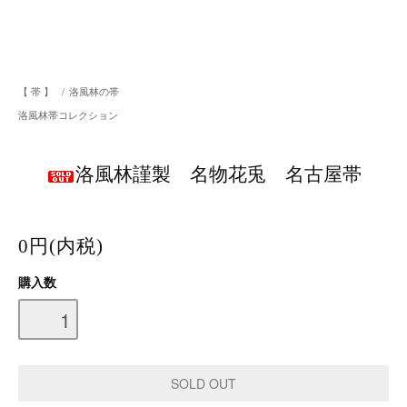
【 帯 】
/
洛風林の帯
洛風林帯コレクション
洛風林謹製 名物花兎 名古屋帯
0円(内税)
購入数