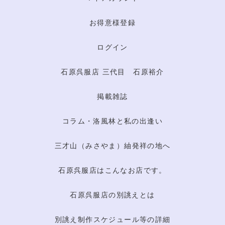
お得意様登録
ログイン
石原呉服店 三代目 石原裕介
掲載雑誌
コラム・洛風林と私の出逢い
三才山（みさやま）紬発祥の地へ
石原呉服店はこんなお店です。
石原呉服店の別誂えとは
別誂え制作スケジュール等の詳細