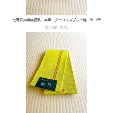
七野宮岸織物謹製 本麻 ターコイズブルー地 半巾帯
33,000円(内税)