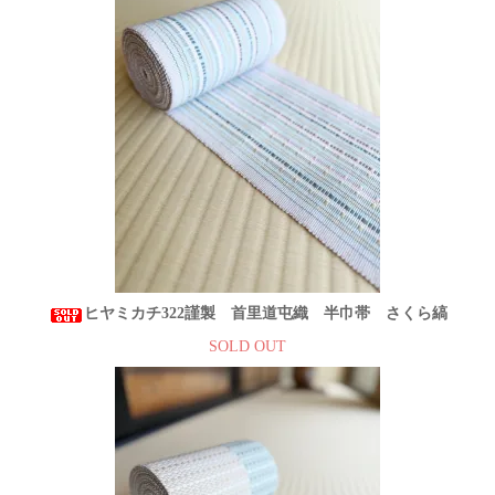
ヒヤミカチ322謹製 首里道屯織 半巾帯 さくら縞
SOLD OUT