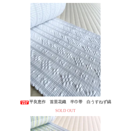
平良恵作 首里花織 半巾帯 白うすねず縞
SOLD OUT