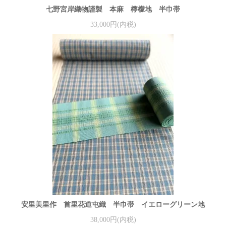
七野宮岸織物謹製 本麻 檸檬地 半巾帯
33,000円(内税)
安里美里作 首里花道屯織 半巾帯 イエローグリーン地
38,000円(内税)