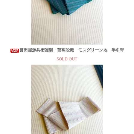
誉田屋源兵衛謹製 芭蕉段織 モスグリーン地 半巾帯
SOLD OUT