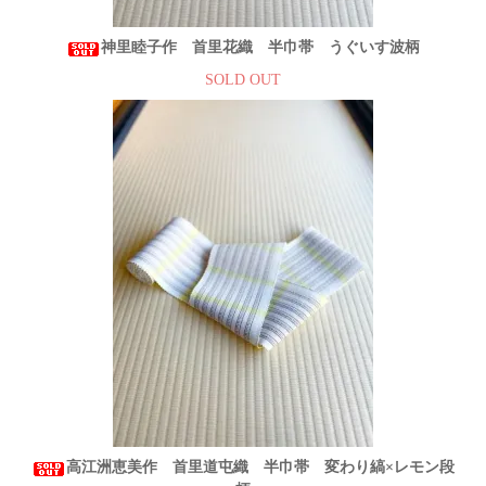
神里睦子作 首里花織 半巾帯 うぐいす波柄
SOLD OUT
高江洲恵美作 首里道屯織 半巾帯 変わり縞×レモン段