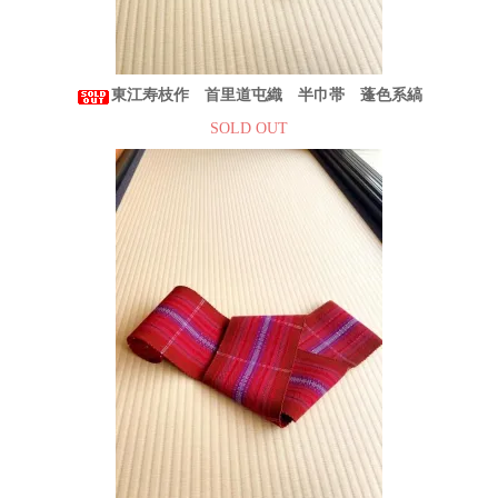
東江寿枝作 首里道屯織 半巾帯 蓬色系縞
SOLD OUT