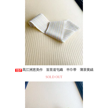
髙江洲恵美作 首里道屯織 半巾帯 薄茶黄縞
SOLD OUT