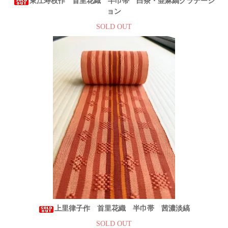
東江寿枝作 首里花織 半巾帯 白茶・亜麻縞グラデーシ
ョン
SOLD OUT
上里律子作 首里花織 半巾帯 茜濃淡縞
SOLD OUT