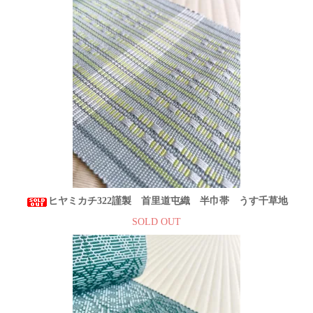
ヒヤミカチ322謹製 首里道屯織 半巾帯 うす千草地
SOLD OUT