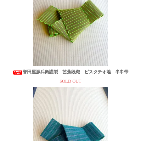
誉田屋源兵衛謹製 芭蕉段織 ピスタチオ地 半巾帯
SOLD OUT