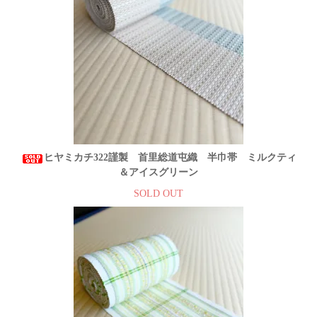
ヒヤミカチ322謹製 首里総道屯織 半巾帯 ミルクティ
＆アイスグリーン
SOLD OUT