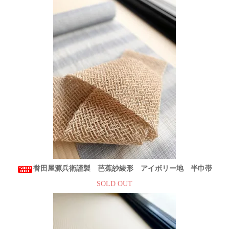
誉田屋源兵衛謹製 芭蕉紗綾形 アイボリー地 半巾帯
SOLD OUT