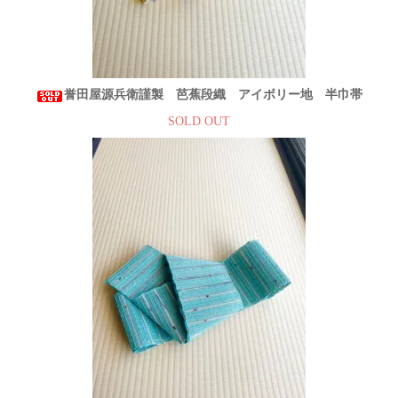
誉田屋源兵衛謹製 芭蕉段織 アイボリー地 半巾帯
SOLD OUT