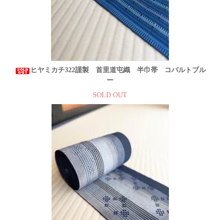
ヒヤミカチ322謹製 首里道屯織 半巾帯 コバルトブル
ー
SOLD OUT