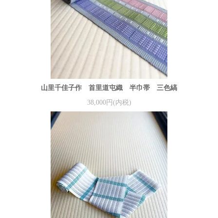
山里千佳子作 首里道屯織 半巾帯 三色縞
38,000円(内税)