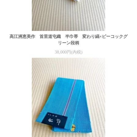
高江洲恵美作 首里道屯織 半巾帯 変わり縞×ピーコックグ
リーン段柄
38,000円(内税)