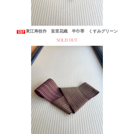
東江寿枝作 首里花織 半巾帯 くすみグリーン
SOLD OUT