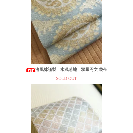
洛風林謹製 水浅葱地 双鳳円文 袋帯
SOLD OUT