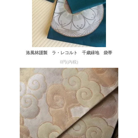
洛風林謹製 ラ・レコルト 千歳緑地 袋帯
0円(内税)