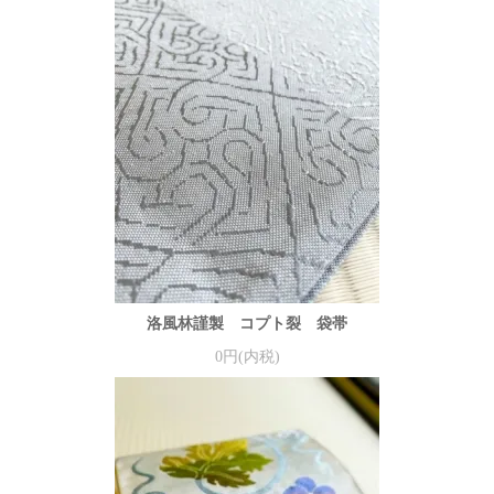
洛風林謹製 コプト裂 袋帯
0円(内税)