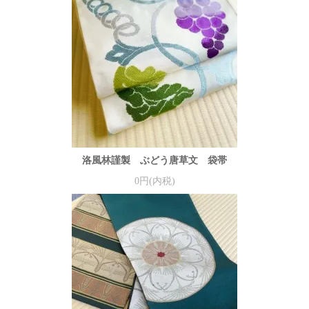
洛風林謹製 ぶどう唐草文 袋帯
0円(内税)