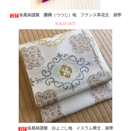
洛風林謹製 躑躅（つつじ）地 フランス草花文 袋帯
SOLD OUT
洛風林謹製 白よごし地 イスラム華文 袋帯