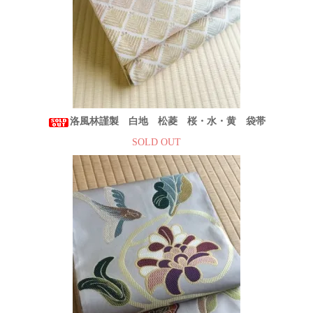
洛風林謹製 白地 松菱 桜・水・黄 袋帯
SOLD OUT