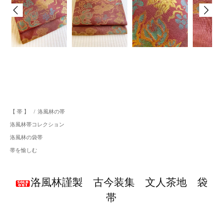
【 帯 】
/
洛風林の帯
洛風林帯コレクション
洛風林の袋帯
帯を愉しむ
洛風林謹製 古今装集 文人茶地 袋
帯