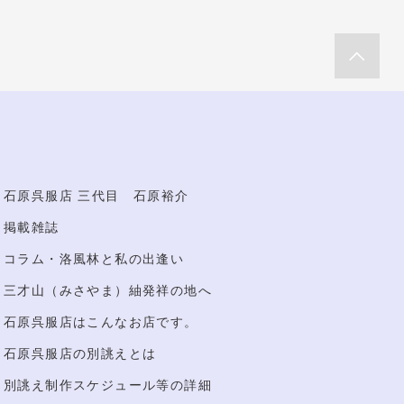
石原呉服店 三代目 石原裕介
掲載雑誌
コラム・洛風林と私の出逢い
三才山（みさやま）紬発祥の地へ
石原呉服店はこんなお店です。
石原呉服店の別誂えとは
別誂え制作スケジュール等の詳細