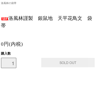
洛風林の袋帯
洛風林謹製 銀鼠地 天平花鳥文 袋
帯
0円(内税)
購入数