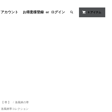
イアカウント
お得意様登録
or
ログイン
0
アイテム
【 帯 】
/
洛風林の帯
洛風林帯コレクション