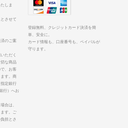
いたしま
担とさせて
登録無料、クレジットカード決済を簡
単、安全に。
決済のご案
カード情報も、口座番号も、ペイパルが
守ります。
認いただく
大切な商品
ので、お客
ります。商
て指定銀行
州銀行）へお
る場合は、
します。ご
の負担とさ