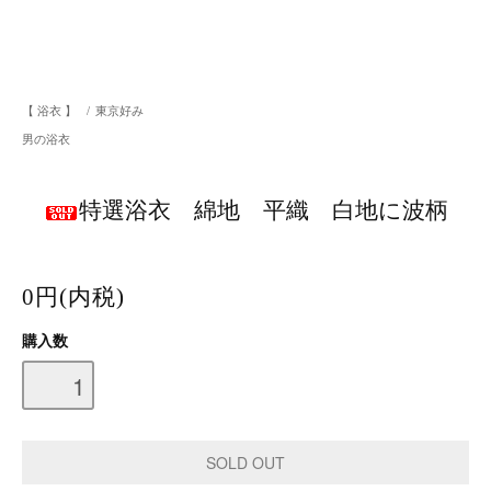
【 浴衣 】
/
東京好み
男の浴衣
特選浴衣 綿地 平織 白地に波柄
0円(内税)
購入数