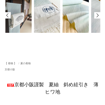
【 着物 】
/
夏の着物
京都小阪
京都小阪謹製 夏紬 斜め絓引き 薄
ヒワ地