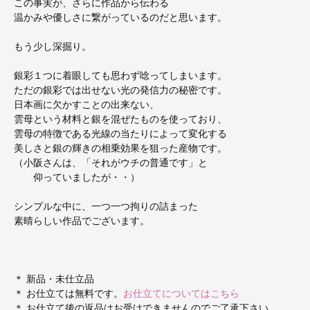
この事実が、さらに作品から伝わる
温かみや優しさに繋がっているのだと思います。
もう少し深掘り。
銀彩１つに着眼しても思わず唸ってしまいます。
ただの銀彩では出せない光の発信力の秘密です。
日本画に欠かすことの出来ない、
雲母という材料と銀を混ぜたものを使っており、
雲母の特徴である光線の当たりによって変化する
美しさと銀の輝きの相乗効果を狙った産物です。
（小阪さんは、「それがウチの普通です」と
仰っていましたが・・）
シンプルな中に、一つ一つ拘りの詰まった
素晴らしい作品でございます。
＊ 新品・未仕立品
＊ お仕立ては無料です。
お仕立てについてはこちら
＊ お仕立て後の返品はお受けできませんのでご了承下さい。