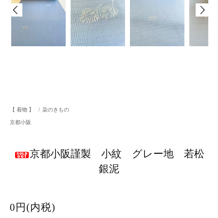
【 着物 】
/
染のきもの
京都小阪
京都小阪謹製 小紋 グレー地 若松
銀泥
0円(内税)