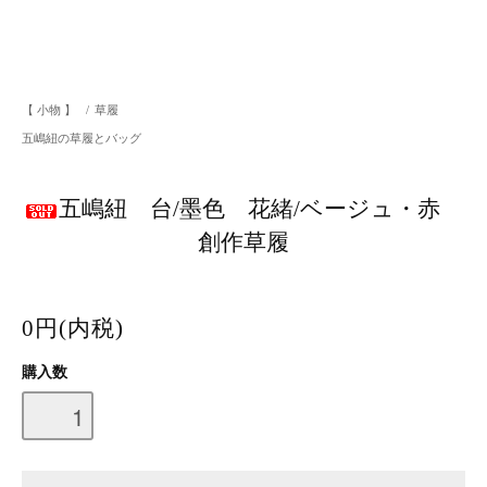
【 小物 】
/
草履
五嶋紐の草履とバッグ
五嶋紐 台/墨色 花緒/ベージュ・赤
創作草履
0円(内税)
購入数