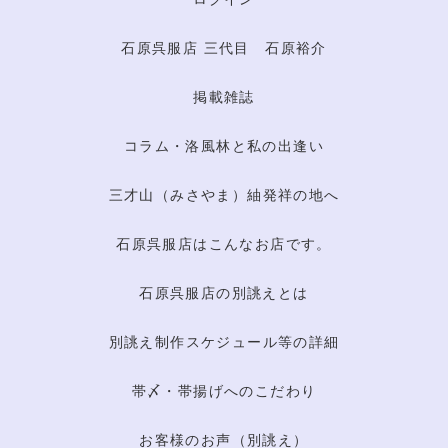
石原呉服店 三代目 石原裕介
掲載雑誌
コラム・洛風林と私の出逢い
三才山（みさやま）紬発祥の地へ
石原呉服店はこんなお店です。
石原呉服店の別誂えとは
別誂え制作スケジュール等の詳細
帯〆・帯揚げへのこだわり
お客様のお声（別誂え）