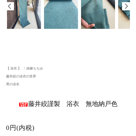
【 浴衣 】
/
綿麻ちぢみ
藤井絞の浴衣の世界
男の浴衣
藤井絞謹製 浴衣 無地納戸色
0円(内税)