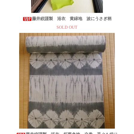
藤井絞謹製 浴衣 黄緑地 波にうさぎ柄
SOLD OUT