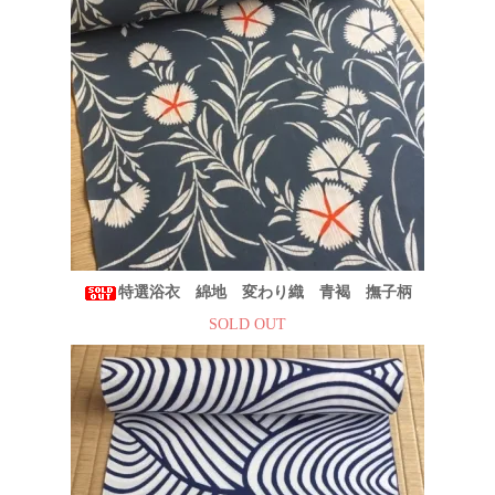
特選浴衣 綿地 変わり織 青褐 撫子柄
SOLD OUT