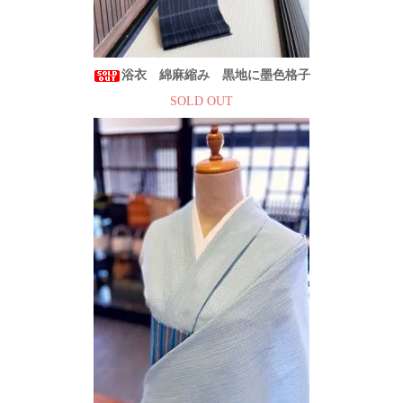
浴衣 綿麻縮み 黒地に墨色格子
SOLD OUT