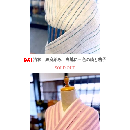
浴衣 綿麻縮み 白地に三色の縞と格子
SOLD OUT