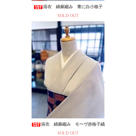
浴衣 綿麻縮み 青に白小格子
SOLD OUT
浴衣 綿麻縮み モーヴ赤格子縞
SOLD OUT