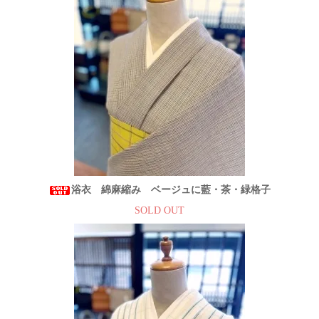
浴衣 綿麻縮み ベージュに藍・茶・緑格子
SOLD OUT