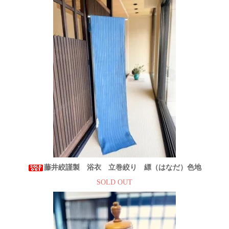
藤井絞謹製 浴衣 立巻絞り 縹（はなだ）色地
SOLD OUT