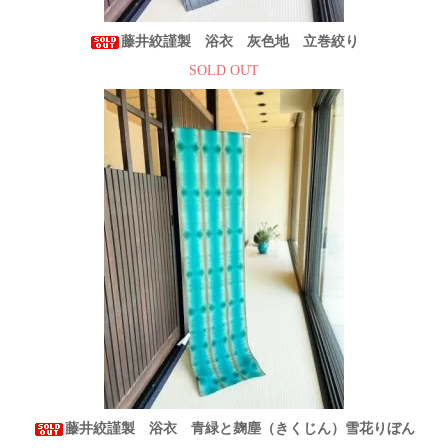
藤井絞謹製 浴衣 灰色地 立巻絞り
SOLD OUT
藤井絞謹製 浴衣 青緑と麹塵（きくじん）雪花りぼん