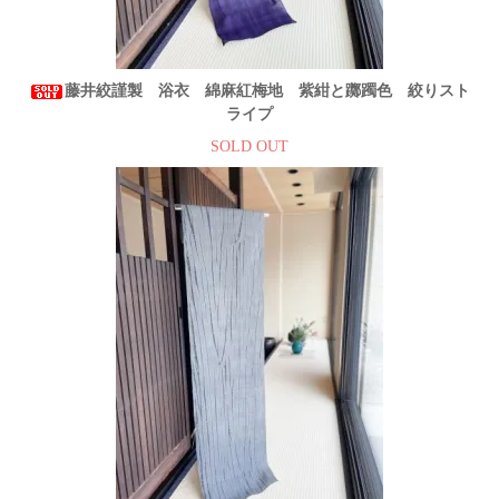
藤井絞謹製 浴衣 綿麻紅梅地 紫紺と躑躅色 絞りスト
ライプ
SOLD OUT