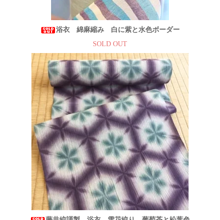
浴衣 綿麻縮み 白に紫と水色ボーダー
SOLD OUT
藤井絞謹製 浴衣 雪花絞り 葡萄茶と松葉色