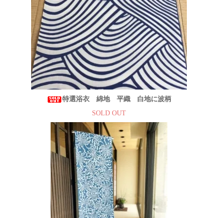
特選浴衣 綿地 平織 白地に波柄
SOLD OUT