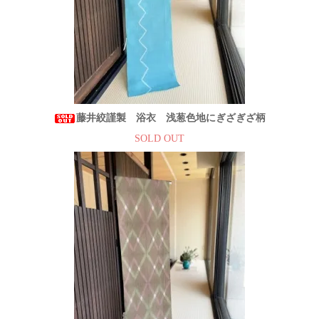
藤井絞謹製 浴衣 浅葱色地にぎざぎざ柄
SOLD OUT