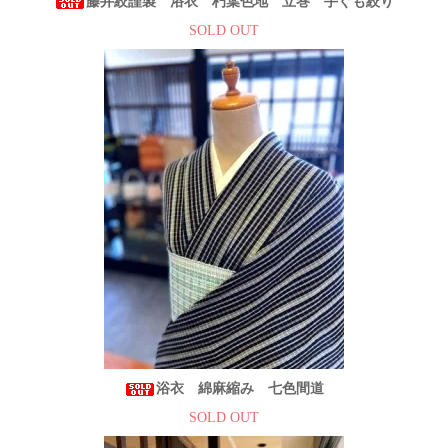
藤井絞謹製 浴衣 朽葉色地 立巻 手ぐも絞り
SOLD OUT
浴衣 綿麻縮み 七色間道
SOLD OUT