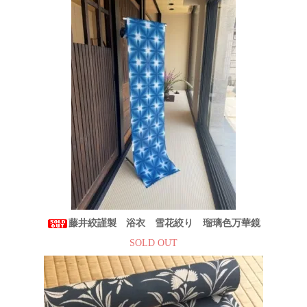
藤井絞謹製 浴衣 雪花絞り 瑠璃色万華鏡
SOLD OUT