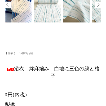
【 浴衣 】
/
綿麻ちぢみ
浴衣 綿麻縮み 白地に三色の縞と格
子
0円(内税)
購入数