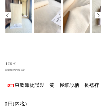
【長襦袢】
東郷織物の長襦袢
東郷織物謹製 黄 極細段柄 長襦袢
0円(内税)