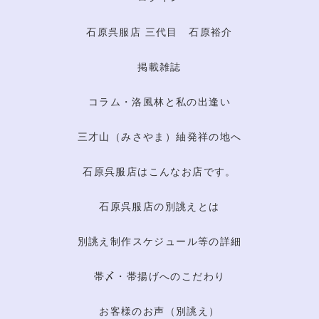
石原呉服店 三代目 石原裕介
掲載雑誌
コラム・洛風林と私の出逢い
三才山（みさやま）紬発祥の地へ
石原呉服店はこんなお店です。
石原呉服店の別誂えとは
別誂え制作スケジュール等の詳細
帯〆・帯揚げへのこだわり
お客様のお声（別誂え）