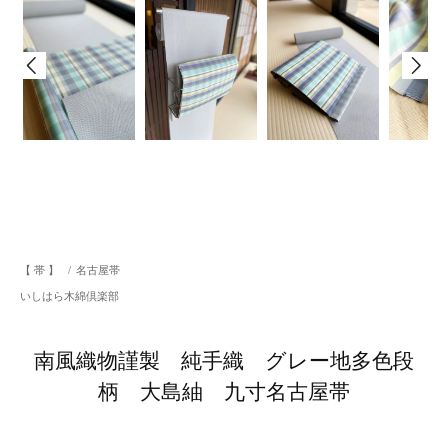
【 帯 】
/
名古屋帯
いしはら木綿倶楽部
南風織物謹製 純手織 グレー地多色段
柄 大島紬 九寸名古屋帯