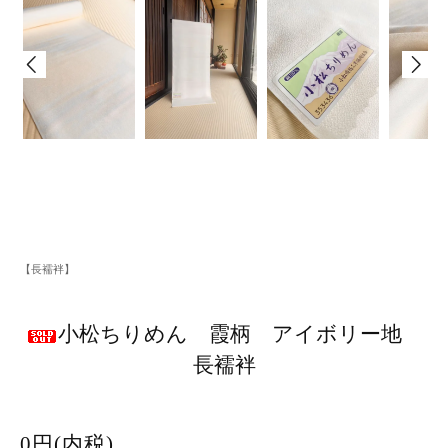
【長襦袢】
小松ちりめん 霞柄 アイボリー地
長襦袢
0円(内税)