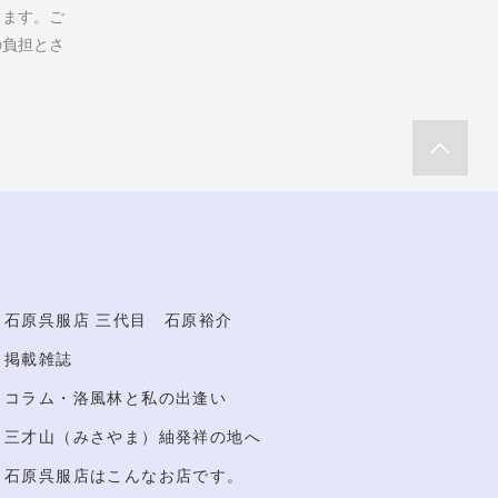
します。ご
の負担とさ
石原呉服店 三代目 石原裕介
掲載雑誌
コラム・洛風林と私の出逢い
三才山（みさやま）紬発祥の地へ
石原呉服店はこんなお店です。