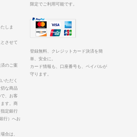
限定でご利用可能です。
いたしま
担とさせて
登録無料、クレジットカード決済を簡
単、安全に。
決済のご案
カード情報も、口座番号も、ペイパルが
守ります。
認いただく
大切な商品
ので、お客
ります。商
て指定銀行
州銀行）へお
る場合は、