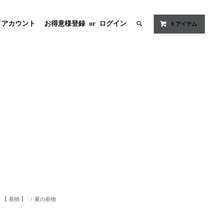
イアカウント
お得意様登録
or
ログイン
0
アイテム
【 着物 】
/
夏の着物