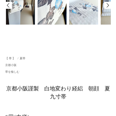
【 帯 】
/
夏帯
京都小阪
帯を愉しむ
京都小阪謹製 白地変わり経絽 朝顔 夏
九寸帯