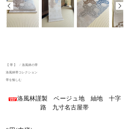
【 帯 】
/
洛風林の帯
洛風林帯コレクション
帯を愉しむ
洛風林謹製 ベージュ地 紬地 十字
路 九寸名古屋帯