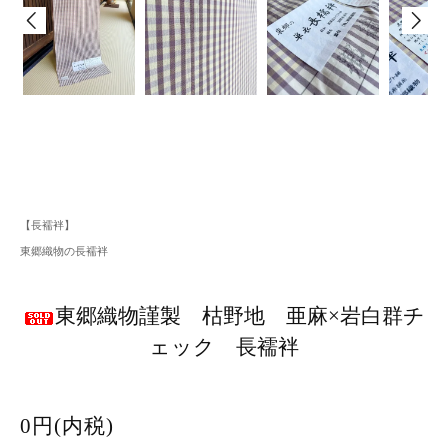
【長襦袢】
東郷織物の長襦袢
東郷織物謹製 枯野地 亜麻×岩白群チ
ェック 長襦袢
0円(内税)