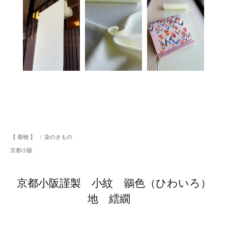
【 着物 】
/
染のきもの
京都小阪
京都小阪謹製 小紋 鶸色（ひわいろ）
地 繧繝