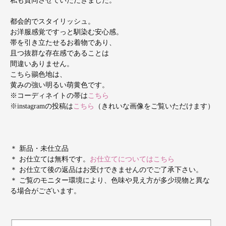
私も賛同させていただきました。
都会的でスタイリッシュ。
お洋服感覚ですっと馴染む安心感。
帯を引き立たせるお着物であり、
且つ抜群な存在感であることは
間違いありません。
こちら鶸色地は、
黄みの強い明るい萌黄色です。
※コーディネイトの帯は
こちら
※instagramの投稿は
こちら
（きれいな画像をご覧いただけます）
＊ 新品・未仕立品
＊ お仕立ては無料です。
お仕立てについてはこちら
＊ お仕立て後の返品はお受けできませんのでご了承下さい。
＊ ご覧のモニター環境により、色味や見え方が多少現物と異な
る場合がございます。