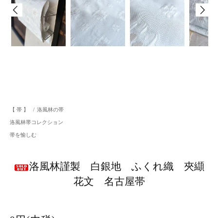
【 帯 】
/
洛風林の帯
洛風林帯コレクション
帯を愉しむ
洛風林謹製 白銀地 ふくれ織 夾纈
花文 名古屋帯