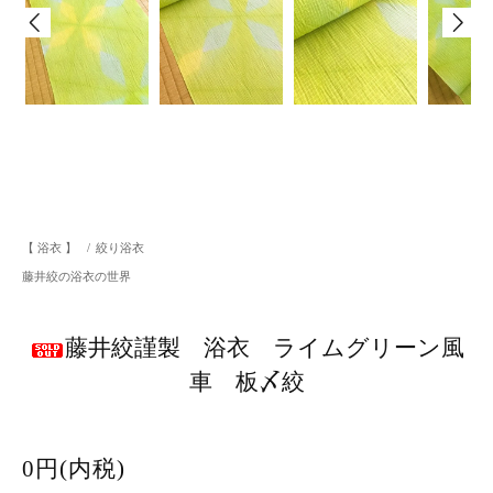
【 浴衣 】
/
絞り浴衣
藤井絞の浴衣の世界
藤井絞謹製 浴衣 ライムグリーン風
車 板〆絞
0円(内税)