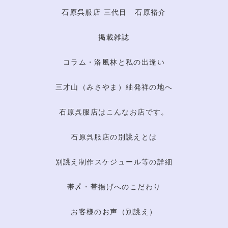
石原呉服店 三代目 石原裕介
掲載雑誌
コラム・洛風林と私の出逢い
三才山（みさやま）紬発祥の地へ
石原呉服店はこんなお店です。
石原呉服店の別誂えとは
別誂え制作スケジュール等の詳細
帯〆・帯揚げへのこだわり
お客様のお声（別誂え）