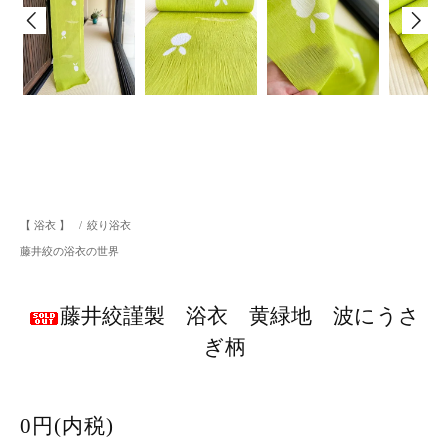
【 浴衣 】
/
絞り浴衣
藤井絞の浴衣の世界
藤井絞謹製 浴衣 黄緑地 波にうさ
ぎ柄
0円(内税)