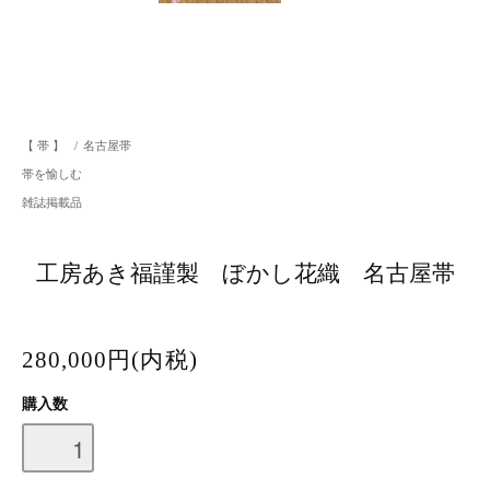
【 帯 】
/
名古屋帯
帯を愉しむ
雑誌掲載品
工房あき福謹製 ぼかし花織 名古屋帯
280,000円(内税)
購入数