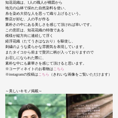
知花花織は、1人の職人が構図から
地元の山林で採れた自然染料を使い、
糸を染め大切な人を思って織り上げるという。
弊店が好む、人の手が作る
素朴さの中にある美しさを感じて頂ければ幸いです。
この意匠は、知花花織の特徴である
模様が縦方向に連続して浮く
経浮花織（たてうきはなおり）を駆使し、
刺繍のような柔らかな雰囲気を表現しています。
またタイコから前まで贅沢に柄が入っておりますので
お召しになられた際に、
素朴な中にも豪華さを感じて頂けると思います。
※コーディネイトのお着物は
こちら
※instagramの投稿は
こちら
（きれいな画像をご覧いただけます）
～美しいキモノ掲載～