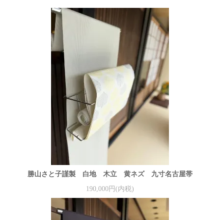
勝山さと子謹製 白地 木立 黄ネズ 九寸名古屋帯
190,000円(内税)