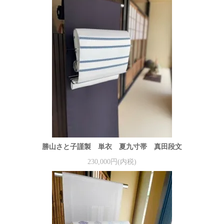
勝山さと子謹製 単衣 夏九寸帯 真田段文
230,000円(内税)