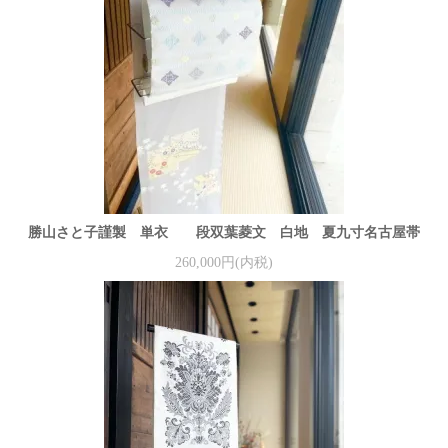
勝山さと子謹製 単衣 段双葉菱文 白地 夏九寸名古屋帯
260,000円(内税)