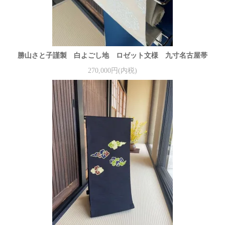
勝山さと子謹製 白よごし地 ロゼット文様 九寸名古屋帯
270,000円(内税)