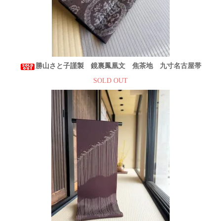
勝山さと子謹製 鏡裏鳳凰文 焦茶地 九寸名古屋帯
SOLD OUT